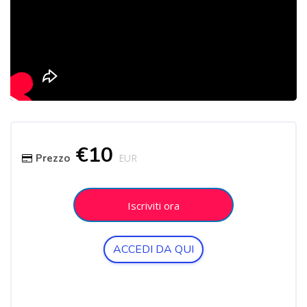
Salta [Cocoon] Course Enrolment
€10
Prezzo
EUR
Iscriviti ora
ACCEDI DA QUI