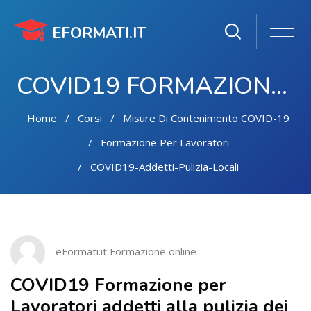
EFORMATI.IT
COVID19 FORMAZIONE PER LAVORATORI ADDETTI ALLA PULIZIA DEI LOCALI
Home
Corsi
Misure Di Contenimento COVID-19
Formazione Per Lavoratori
COVID19-Addetti-Pulizia-Locali
Vai al contenuto principale
Salta [Cocoon] Course Intro
eFormati.it Formazione online
COVID19 Formazione per
Lavoratori addetti alla pulizia dei