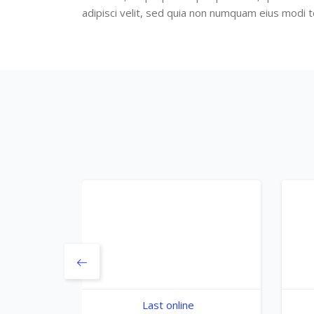
adipisci velit, sed quia non numquam eius modi
Salta [Cocoon] Users Slider
Last online