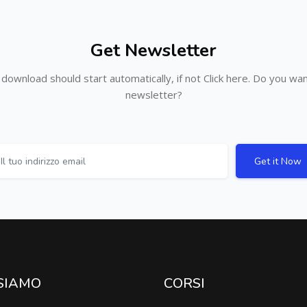
Get Newsletter
download should start automatically, if not Click here. Do you wa
newsletter?
Get it Now
 SIAMO
CORSI