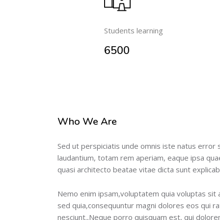
Students learning
6500
Who We Are
Salta [Cocoon] About (Text 2 Columns)
Sed ut perspiciatis unde omnis iste natus error
laudantium, totam rem aperiam, eaque ipsa quae a
quasi architecto beatae vitae dicta sunt explicab
Nemo enim ipsam,voluptatem quia voluptas sit as
sed quia,consequuntur magni dolores eos qui ra
nesciunt.,Neque porro quisquam est, qui dolore