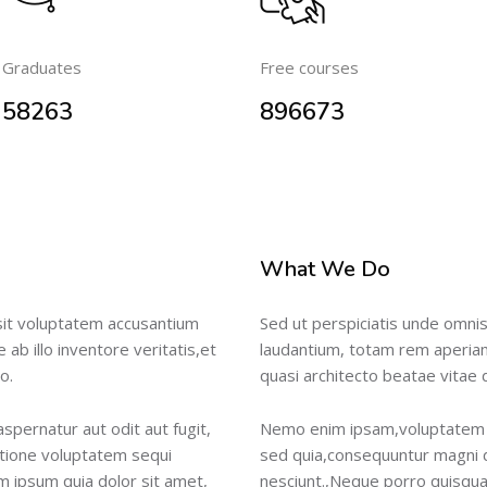
Graduates
Free courses
58263
896673
What We Do
 sit voluptatem accusantium
Sed ut perspiciatis unde omnis
b illo inventore veritatis,et
laudantium, totam rem aperiam,
o.
quasi architecto beatae vitae d
pernatur aut odit aut fugit,
Nemo enim ipsam,voluptatem qu
tione voluptatem sequi
sed quia,consequuntur magni d
m ipsum quia dolor sit amet,
nesciunt.,Neque porro quisqua