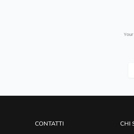
Salta [Cocoon] Subscribe
Your 
CONTATTI
CHI