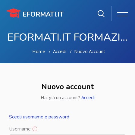
EFORMATI.IT
EFORMATI.IT FORMAZIONE ONLINE
Home
Accedi
Nuovo Account
Vai al contenuto principale
Nuovo account
Hai già un account?
Accedi
Scegli username e password
Username