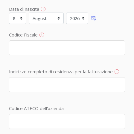
Data di nascita
Data di nascita
Giorno
Mese
Anno
Codice Fiscale
Indirizzo completo di residenza per la fatturazione
Codice ATECO dell'azienda